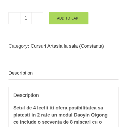
ADD TO CART
Cotizatie
4
lectii
Curs
Category:
Cursuri Artasia la sala (Constanta)
Daoyin
Constanta
quantity
Description
Description
Setul de 4 lectii iti ofera posibilitatea sa
platesti in 2 rate un modul Daoyin Qigong
ce include o secventa de 8 miscari cu o