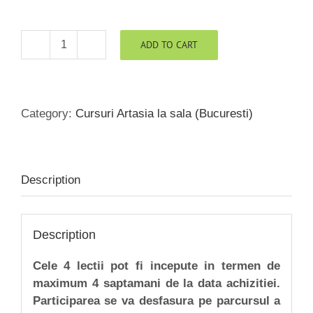
ADD TO CART
Cotizatie
4
lectii
(1,5
Category:
Cursuri Artasia la sala (Bucuresti)
h)
Curs
Wushu
KungFu
Description
quantity
Description
Cele 4 lectii pot fi incepute in termen de
maximum 4 saptamani de la data achizitiei.
Participarea se va desfasura pe parcursul a