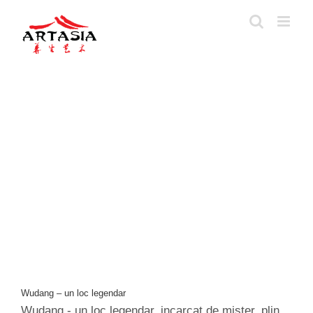
Skip
to
content
Wudang – un loc legendar
Wudang - un loc legendar, incarcat de mister, plin