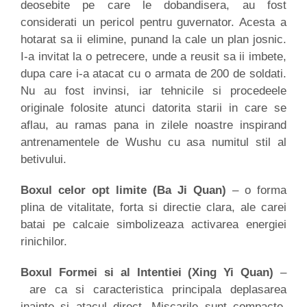
deosebite pe care le dobandisera, au fost
considerati un pericol pentru guvernator. Acesta a
hotarat sa ii elimine, punand la cale un plan josnic.
I-a invitat la o petrecere, unde a reusit sa ii imbete,
dupa care i-a atacat cu o armata de 200 de soldati.
Nu au fost invinsi, iar tehnicile si procedeele
originale folosite atunci datorita starii in care se
aflau, au ramas pana in zilele noastre inspirand
antrenamentele de Wushu cu asa numitul stil al
betivului.
Boxul celor opt limite (Ba Ji Quan)
– o forma
plina de vitalitate, forta si directie clara, ale carei
batai pe calcaie simbolizeaza activarea energiei
rinichilor.
Boxul Formei si al Intentiei (Xing Yi Quan)
–
are ca si caracteristica principala deplasarea
inainte si atacul direct. Miscarile sunt compacte,