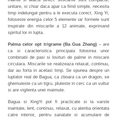
unitare, si chiar daca apar ca fiind simple, necesita
timp indelungat pentru a le executa corect. Xing Yi,
foloseste energia celor 5 elemente iar formele sunt
inspirate din miscarile a 12 animale, exprimand
spiritul lor in lupta.
Palma celor opt trigrame (Ba Gua Zhang)
– are
ca si caracteristica principala folosirea unor
combinatii de pasi si lovituri de palme in miscare
circulara. Miscarile se realizeaza relaxat, continuu,
dar au forta in acelasi timp. Se spunea despre un
luptator real de Bagua, ca zboara ca un dragon, se
ghemuieste ca un tigru, pluteste in cerc ca un vultur
si are vigilenta unei maimute.
Bagua si XingYi pot fi practicate si la varste
inaintate, lent, continuu, relaxat, cu atentia orientata
catre interior, pentru sanatate si acumulare de