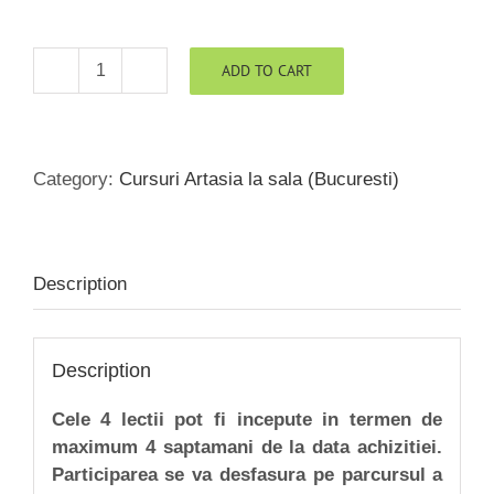
ADD TO CART
Cotizatie
4
lectii
Curs
Category:
Cursuri Artasia la sala (Bucuresti)
Yoga
Taoista
Bucuresti
quantity
Description
Description
Cele 4 lectii pot fi incepute in termen de
maximum 4 saptamani de la data achizitiei.
Participarea se va desfasura pe parcursul a