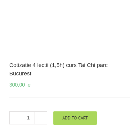
Cotizatie 4 lectii (1,5h) curs Tai Chi parc
Bucuresti
300,00
lei
ADD TO CART
Cotizatie
4
lectii