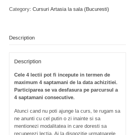
(1,5h)
Category:
Cursuri Artasia la sala (Bucuresti)
curs
Tai
Chi
parc
Description
Bucuresti
quantity
Description
Cele 4 lectii pot fi incepute in termen de
maximum 4 saptamani de la data achizitiei.
Participarea se va desfasura pe parcursul a
4 saptamani consecutive.
Atunci cand nu poti ajunge la curs, te rugam sa
ne anunti cu cel putin o zi inainte si sa
mentionezi modalitatea in care doresti sa
recuperezi lectia. Ai la dispozitie urmatoarele