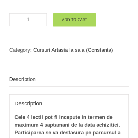
ADD TO CART
Cotizatie
4
lectii
(1h)
Category:
Cursuri Artasia la sala (Constanta)
Curs
Tai
Chi
Constanta
Description
quantity
Description
Cele 4 lectii pot fi incepute in termen de
maximum 4 saptamani de la data achizitiei.
Participarea se va desfasura pe parcursul a