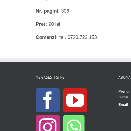
Nr. pagini
: 306
Pret:
90 lei
Comenzi:
tel. 0720.722.153
NE GASESTI SI PE:
ABONA
Prenum
nume
:
Email
: