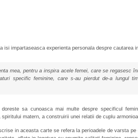
 isi impartaseasca experienta personala despre cautarea int
enta mea, pentru a inspira acele femei, care se regasesc în
aturi specific feminine, care s-au pierdut de-a lungul ti
doreste sa cunoasca mai multe despre specificul feminin
 a spiritului matern, a construirii unei relatii de cuplu armonio
crise in aceasta carte se refera la perioadele de varsta pe c