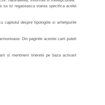
tiv: naturaletea, inflorirea si intelepciunea.
a sa isi regaseasca starea specifica acelei
apitolul despre tipologiile si arhetipurile
 armonioase. Din paginile acestei carti puteti
i si mentinerii tineretii pe baza activarii