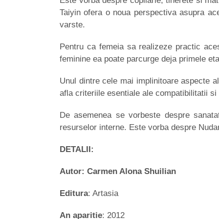
Este vorba despre copilarie, tinerete si matu
Taiyin ofera o noua perspectiva asupra ace
varste.
Pentru ca femeia sa realizeze practic aces
feminine ea poate parcurge deja primele et
Unul dintre cele mai implinitoare aspecte ale
afla criteriile esentiale ale compatibilitatii s
De asemenea se vorbeste despre sanatatea f
resurselor interne. Este vorba despre Nudan
DETALII:
Autor: Carmen Alona Shuilian
Editura
: Artasia
An aparitie
: 2012