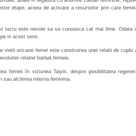
ritate, aflate in legatura cu anumite calitati feminine, repsec
stor etape, aceea de activare a resurselor prin care femei
t lucru este nevoie sa se cunoasca cat mai bine. Odata cu c
ape in acest sens.
 vietii oricarei femei este construirea unei relatii de cuplu
i evolutiei relatiei barbat-femeie.
emeii în viziunea Taiyin, despre posibilitatea regenerari
 sau alchimia interna feminina.