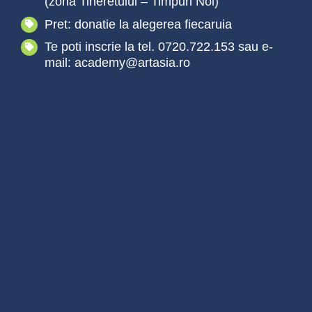
(zona Tineretului – Timpuri Noi)
Pret: donatie la alegerea fiecaruia
Te poti inscrie la tel. 0720.722.153 sau e-
mail: academy@artasia.ro