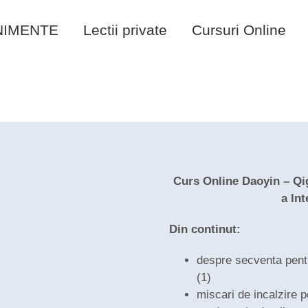
NIMENTE
Lectii private
Cursuri Online
Curs Online Daoyin – Qi
a Int
Din continut:
despre secventa pentru
(1)
miscari de incalzire p