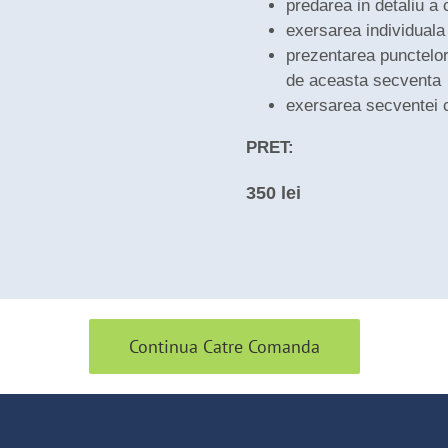
predarea in detaliu a 
exersarea individuala 
prezentarea punctelor
de aceasta secventa
exersarea secventei 
PRET:
350 lei
Continua Catre Comanda