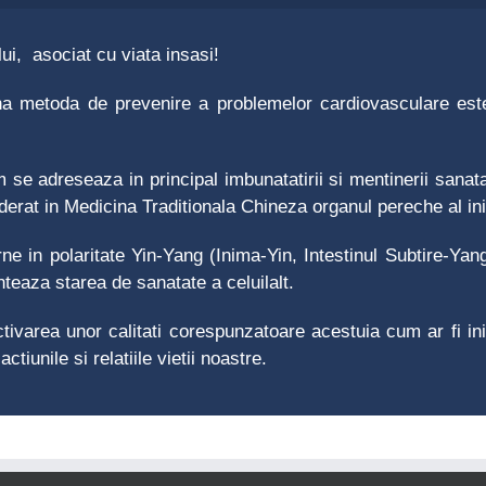
ui, asociat cu viata insasi!
a metoda de prevenire a problemelor cardiovasculare este 
e adreseaza in principal imbunatatirii si mentinerii sanatat
iderat in Medicina Traditionala Chineza organul pereche al ini
rne in polaritate Yin-Yang (Inima-Yin, Intestinul Subtire-Ya
nteaza starea de sanatate a celuilalt.
varea unor calitati corespunzatoare acestuia cum ar fi initi
tiunile si relatiile vietii noastre.