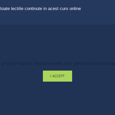
ate lectiile continute in acest curs online
r privacy reasons YouTube needs your permission to be load
I ACCEPT