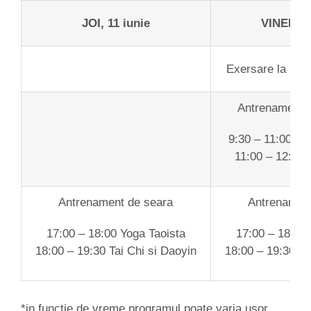
JOI, 11 iunie
VINERI, 1
Exersare la rasa
Antrenament 
9:30 – 11:00 Tai
11:00 – 12:00 
Antrenament de seara
Antrenamen
17:00 – 18:00 Yoga Taoista
17:00 – 18:00 
18:00 – 19:30 Tai Chi si Daoyin
18:00 – 19:30 Ta
*in functie de vreme programul poate varia usor