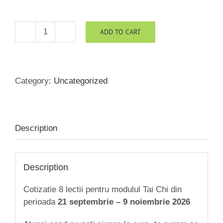
ADD TO CART
Cotizatie
curs
Modul
Tai
Category:
Uncategorized
Chi
8
lectii
(1,5
Description
h)
quantity
Description
Cotizatie 8 lectii pentru modulul Tai Chi din
perioada
21 septembrie – 9 noiembrie 2026