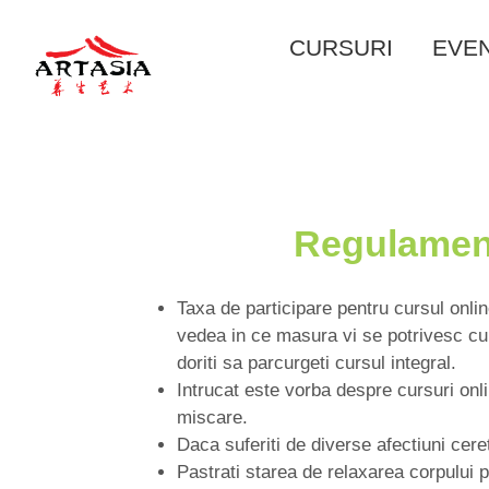
Skip
to
CURSURI
EVE
content
Regulament
Taxa de participare pentru cursul onli
vedea in ce masura vi se potrivesc cur
doriti sa parcurgeti cursul integral.
Intrucat este vorba despre cursuri onl
miscare.
Daca suferiti de diverse afectiuni cere
Pastrati starea de relaxarea corpului p