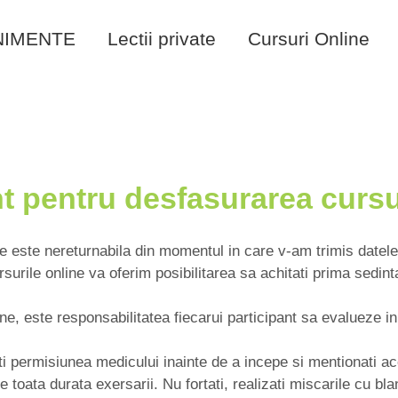
NIMENTE
Lectii private
Cursuri Online
 pentru desfasurarea cursur
ne este nereturnabila din momentul in care v-am trimis datel
surile online va oferim posibilitarea sa achitati prima sedin
ine, este responsabilitatea fiecarui participant sa evalueze 
ti permisiunea medicului inainte de a incepe si mentionati ac
e toata durata exersarii. Nu fortati, realizati miscarile cu 