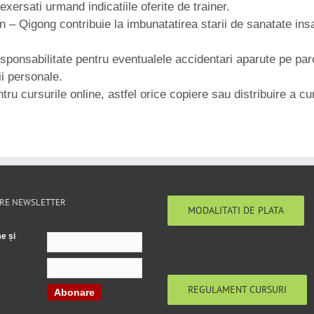
 exersati urmand indicatiile oferite de trainer.
n – Qigong contribuie la imbunatatirea starii de sanatate insa
esponsabilitate pentru eventualele accidentari aparute pe parc
ii personale.
ru cursurile online, astfel orice copiere sau distribuire a cur
RE NEWSLETTER
MODALITATI DE PLATA
e și
REGULAMENT CURSURI
Abonare