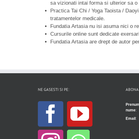
sa vizionati intai forma si ulterior sa o
Practica Tai Chi / Yoga Taoista / Daoyi
tratamentelor medicale.
Fundatia Artasia nu isi asuma nici o r
Cursurile online sunt dedicate exersar
Fundatia Artasia are drept de autor pent
NE GASESTI SI PE:
ABONA
Prenum
nume
:
Email
: