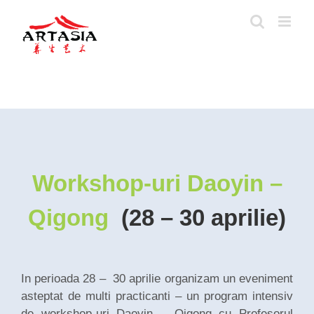
Skip
to
content
Workshop-uri Daoyin –
Qigong
(
28 – 30 aprilie)
In perioada 28 – 30 aprilie organizam un eveniment
asteptat de multi practicanti – un program intensiv
de workshop-uri Daoyin – Qigong cu Profesorul