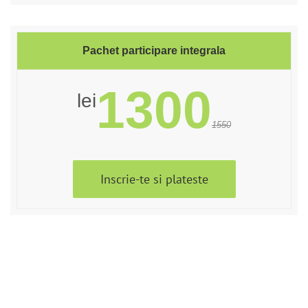
Pachet participare integrala
1300
lei
1550
Inscrie-te si plateste