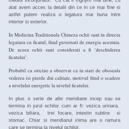
mediul inconjurator. Cu cat ii ingrijim mai bine, cu
atat avem acces la detalii din ce in ce mai fine si
astfel putem realiza o legatura mai buna intre
interior si exterior.
In Medicina Traditionala Chineza ochii sunt in directa
legatura cu ficatul, fiind guvernati de energia acestuia.
De aceea ochii sunt considerati a fi ‘deschiderea
ficatului’.
Probabil ca oricine a observat ca in stari de oboseala
vederea isi pierde din calitate, motivul fiind o scadere
a nivelului energetic la nivelul ficatului.
In plus o serie de alte meridiane incep sau se
termina in jurul ochilor cum ar fi: vezica urinara,
vezica biliara, trei focare, intestin subtire si
stomac. Chiar si meridianul inima are o ramura
care se termina la nivelul ochilor.